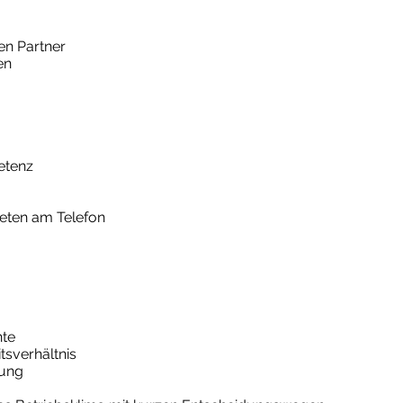
en Partner
en
etenz
eten am Telefon
nte
tsverhältnis
tung